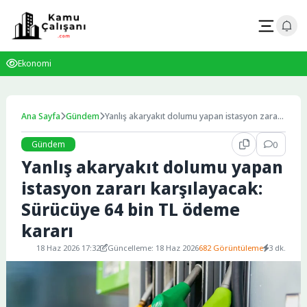
Skip
to
content
Ekonomi
Ana Sayfa
Gündem
Yanlış akaryakıt dolumu yapan istasyon zararı
karşılayacak: Sürücüye 64 bin TL ödeme
kararı
Gündem
0
Yanlış akaryakıt dolumu yapan
istasyon zararı karşılayacak:
Sürücüye 64 bin TL ödeme
kararı
18 Haz 2026 17:32
Güncelleme: 18 Haz 2026
682 Görüntüleme
3 dk.