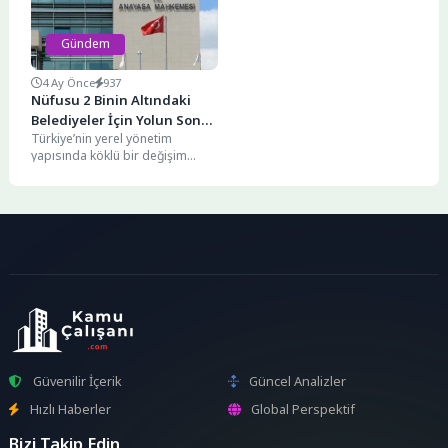
Gündem
4 Ay Önce
937
Nüfusu 2 Binin Altındaki
Belediyeler İçin Yolun Sonu:
Türkiye’nin yerel yönetim
AYM Kararı Onayladı
yapısında köklü bir değişim
süreci resmen başlıyor. Anayasa
Mahkemesi (AYM), yerel
yönetimlerin...
Güvenilir İçerik
Güncel Analizler
Hızlı Haberler
Global Perspektif
Bizi Takip Edin