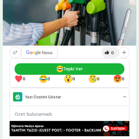
0
Tepki Ver
0
0
0
0
0
Yazı Özetini Göster
Özet bulunamadı.