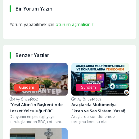
Bir Yorum Yazın
Yorum yapabilmek için
oturum açmalısınız
.
Benzer Yazılar
Gündem
Gündem
4 Ay Önce
952
1 Ay Önce
1609
“Yeşil Altın”ın Başkentinde
Araçlarda Multimedya
Lezzet Yolculuğu:BBC
Ekran ve Ses Sistemi Yasağı
Dünyanın en prestijli yayın
Araçlarda son dönemde
Merceğinden Gaziantep
Kalkıyor: Yeni Kurallar Belli
kuruluşlarından BBC, rotasını
tartışma konusu olan
Oldu
Türkiye’nin gastronomi kalbi
multimedya ekran, telefon tutucu
Gaziantep’e çevirdi. Jen Rose
ve ses sistemi ekipmanlarıyla
Smith...
ilgili...