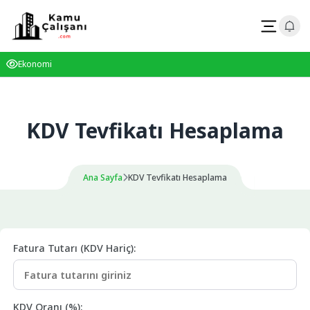
Skip
to
content
Ekonomi
KDV Tevfikatı Hesaplama
Ana Sayfa
KDV Tevfikatı Hesaplama
Fatura Tutarı (KDV Hariç):
KDV Oranı (%):