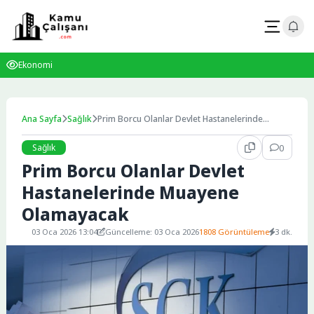
Skip
to
content
Ekonomi
Ana Sayfa
Sağlık
Prim Borcu Olanlar Devlet Hastanelerinde
Muayene Olamayacak
Sağlık
0
Prim Borcu Olanlar Devlet
Hastanelerinde Muayene
Olamayacak
03 Oca 2026 13:04
Güncelleme: 03 Oca 2026
1808 Görüntüleme
3 dk.