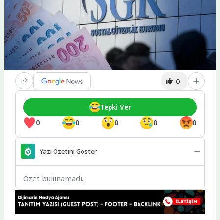
0
Tepki Ver
0
0
0
0
0
Yazı Özetini Göster
Özet bulunamadı.