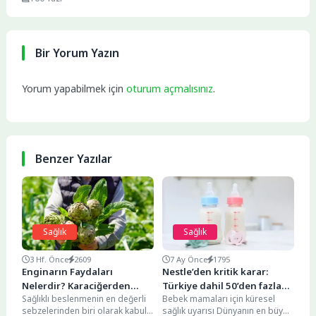
Bir Yorum Yazın
Yorum yapabilmek için
oturum açmalısınız
.
Benzer Yazılar
Sağlık
Sağlık
3 Hf. Önce
2609
7 Ay Önce
1795
Enginarın Faydaları
Nestle’den kritik karar:
Nelerdir? Karaciğerden
Türkiye dahil 50’den fazla
Sağlıklı beslenmenin en değerli
Bebek mamaları için küresel
Sindirim Sistemine Kadar 10
ülkede bebek mamaları geri
sebzelerinden biri olarak kabul
sağlık uyarısı Dünyanın en büyük
Önemli Etkisi
çağrılıyor