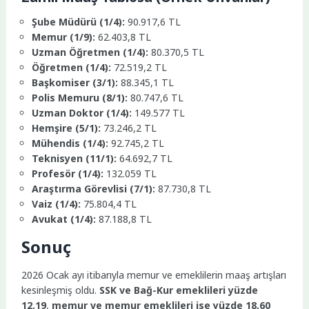
Şube Müdürü (1/4):
90.917,6 TL
Memur (1/9):
62.403,8 TL
Uzman Öğretmen (1/4):
80.370,5 TL
Öğretmen (1/4):
72.519,2 TL
Başkomiser (3/1):
88.345,1 TL
Polis Memuru (8/1):
80.747,6 TL
Uzman Doktor (1/4):
149.577 TL
Hemşire (5/1):
73.246,2 TL
Mühendis (1/4):
92.745,2 TL
Teknisyen (11/1):
64.692,7 TL
Profesör (1/4):
132.059 TL
Araştırma Görevlisi (7/1):
87.730,8 TL
Vaiz (1/4):
75.804,4 TL
Avukat (1/4):
87.188,8 TL
Sonuç
2026 Ocak ayı itibarıyla memur ve emeklilerin maaş artışları
kesinleşmiş oldu.
SSK ve Bağ-Kur emeklileri yüzde
12,19
,
memur ve memur emeklileri ise yüzde 18,60