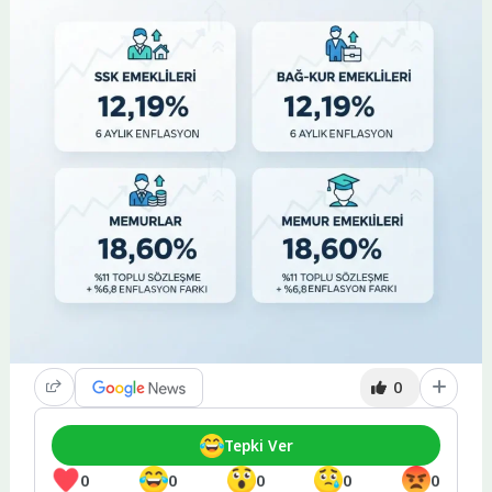
0
Tepki Ver
0
0
0
0
0