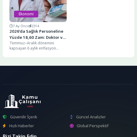
Ekonomi
7 Ay Önce
2314
2026’da Sağlık Personeline
Yüzde 18,60 Zam: Doktor ve
Temmuz–Aralık dönemini
Çalışan Maaşları Açıklandı
kapsayan 6 aylık enflasyon
verilerinin açıklanmasının
ardından, 2026 yılı için sağlık
personeline uygulanacak...
Güvenilir İçerik
Güncel Analizler
Hızlı Haberler
Global Perspektif
Bizi Takip Edin