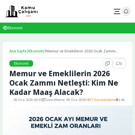
Skip
to
content
Ekonomi
Ana Sayfa
Ekonomi
Memur ve Emeklilerin 2026 Ocak Zammı
Netleşti: Kim Ne Kadar Maaş Alacak?
Ekonomi
0
Memur ve Emeklilerin 2026
Ocak Zammı Netleşti: Kim Ne
Kadar Maaş Alacak?
06 Oca 2026 00:07
Güncelleme: 06 Oca 2026
1857 Görüntüleme
2 dk.