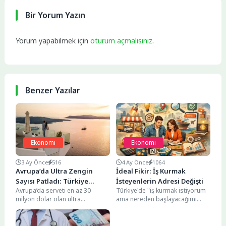
Bir Yorum Yazın
Yorum yapabilmek için
oturum açmalısınız
.
Benzer Yazılar
Ekonomi
Ekonomi
3 Ay Önce
516
4 Ay Önce
1064
Avrupa’da Ultra Zengin
İdeal Fikir: İş Kurmak
Sayısı Patladı: Türkiye
İsteyenlerin Adresi Değişti
Avrupa’da serveti en az 30
Türkiye'de "iş kurmak istiyorum
Zirveye Yaklaştı
milyon dolar olan ultra
ama nereden başlayacağımı
zenginlerin sayısı son yıllarda
bilmiyorum" diyenlerin sayısı hiç
dikkat çekici...
de az değil. Çoğu...