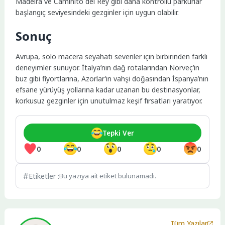
Madeira ve Caminito del Rey gibi daha kontrollü parkurlar
başlangıç seviyesindeki gezginler için uygun olabilir.
Sonuç
Avrupa, solo macera seyahati sevenler için birbirinden farklı
deneyimler sunuyor. İtalya’nın dağ rotalarından Norveç’in
buz gibi fiyortlarına, Azorlar’ın vahşi doğasından İspanya’nın
efsane yürüyüş yollarına kadar uzanan bu destinasyonlar,
korkusuz gezginler için unutulmaz keşif fırsatları yaratıyor.
Tepki Ver
0
0
0
0
0
Etiketler :
Bu yazıya ait etiket bulunamadı.
Tüm Yazılar