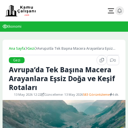
Skip
to
content
Ekonomi
Ana Sayfa
Gezi
Avrupa’da Tek Başına Macera Arayanlara Eşsiz
Doğa ve Keşif Rotaları
Gezi
0
Avrupa’da Tek Başına Macera
Arayanlara Eşsiz Doğa ve Keşif
Rotaları
13 May 2026 12:22
Güncelleme: 13 May 2026
583 Görüntüleme
4 dk.