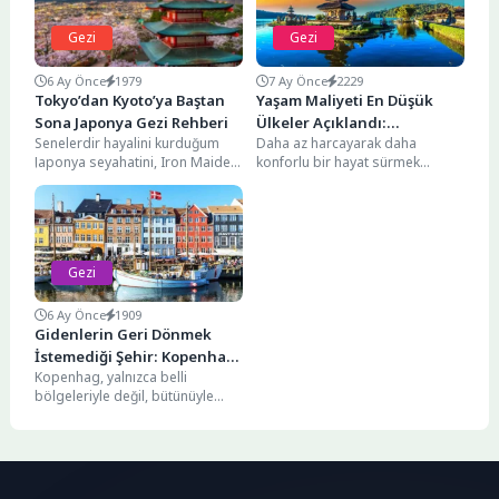
Gezi
Gezi
6 Ay Önce
1979
7 Ay Önce
2229
Tokyo’dan Kyoto’ya Baştan
Yaşam Maliyeti En Düşük
Sona Japonya Gezi Rehberi
Ülkeler Açıklandı:
Senelerdir hayalini kurduğum
Daha az harcayarak daha
International Living’e Göre
Japonya seyahatini, Iron Maiden
konforlu bir hayat sürmek
2026’da En Ucuz 11 Ülke
turnesi bahanesiyle Eylül 2024
isteyenler için dikkat çekici bir
sonunda gerçekleştirme şansı
araştırma yayımlandı....
yakaladım....
Gezi
6 Ay Önce
1909
Gidenlerin Geri Dönmek
İstemediği Şehir: Kopenhag
Kopenhag, yalnızca belli
Gezi Rehberi
bölgeleriyle değil, bütünüyle
güzel olmayı başaran nadir
şehirlerden biri. Merkezden
uzaklaştıkça cazibesini...