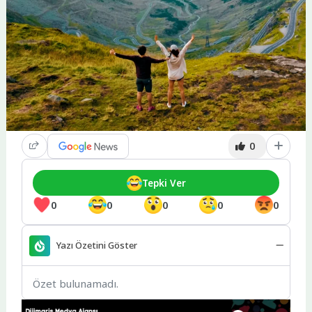
0
Tepki Ver
0
0
0
0
0
Yazı Özetini Göster
Özet bulunamadı.