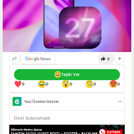
0
Tepki Ver
0
0
0
0
0
Yazı Özetini Göster
Özet bulunamadı.