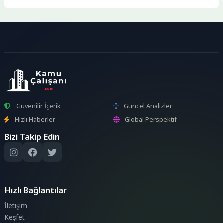
2025 yılına ilişkin telif
ödemelerini kamuoyuyla
paylaştı. Açıklanan...
Güvenilir İçerik
Güncel Analizler
Hızlı Haberler
Global Perspektif
Bizi Takip Edin
Hızlı Bağlantılar
İletişim
Keşfet