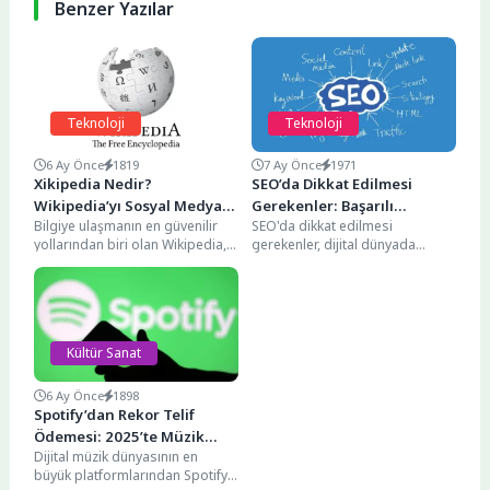
Benzer Yazılar
Teknoloji
Teknoloji
6 Ay Önce
1819
7 Ay Önce
1971
Xikipedia Nedir?
SEO’da Dikkat Edilmesi
Wikipedia’yı Sosyal Medya
Gerekenler: Başarılı
Bilgiye ulaşmanın en güvenilir
SEO'da dikkat edilmesi
Akışına Dönüştüren İlginç
Olmanın Püf Noktaları
yollarından biri olan Wikipedia,
gerekenler, dijital dünyada
Proje
bu kez alışılmışın dışında bir
görünür olmanın en önemli
formatla karşımıza...
unsurları arasında yer alıyor.
Arama...
Kültür Sanat
6 Ay Önce
1898
Spotify’dan Rekor Telif
Ödemesi: 2025’te Müzik
Dijital müzik dünyasının en
Endüstrisine 11 Milyar Dolar
büyük platformlarından Spotify,
Aktarıldı