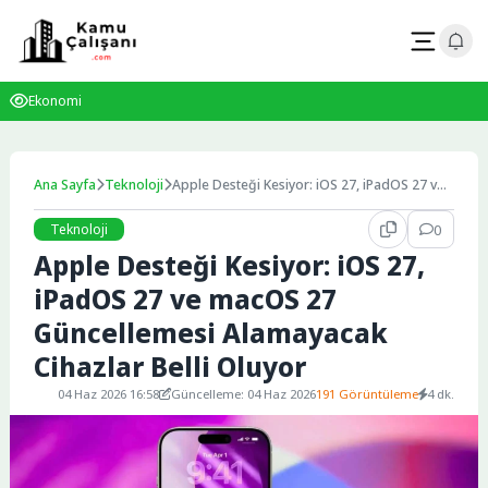
Skip
to
content
Ekonomi
Ana Sayfa
Teknoloji
Apple Desteği Kesiyor: iOS 27, iPadOS 27 ve
macOS 27 Güncellemesi Alamayacak
Cihazlar Belli Oluyor
Teknoloji
0
Apple Desteği Kesiyor: iOS 27,
iPadOS 27 ve macOS 27
Güncellemesi Alamayacak
Cihazlar Belli Oluyor
04 Haz 2026 16:58
Güncelleme: 04 Haz 2026
191 Görüntüleme
4 dk.