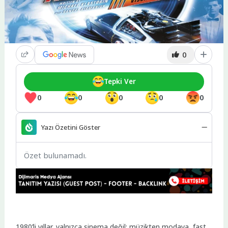
0
Tepki Ver
0
0
0
0
0
Yazı Özetini Göster
Özet bulunamadı.
1980’li yıllar, yalnızca sinema değil; müzikten modaya, fast