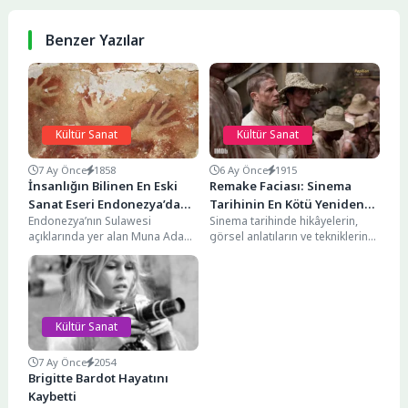
Benzer Yazılar
Kültür Sanat
Kültür Sanat
7 Ay Önce
1858
6 Ay Önce
1915
İnsanlığın Bilinen En Eski
Remake Faciası: Sinema
Sanat Eseri Endonezya’da
Tarihinin En Kötü Yeniden
Endonezya’nın Sulawesi
Sinema tarihinde hikâyelerin,
Keşfedildi
Çekimleri
açıklarında yer alan Muna Adası,
görsel anlatıların ve tekniklerin
insanlık tarihini yeniden
birbirinden ilham alması
yazdıracak bir keşfe sahne
kaçınılmazdır. Ancak bazı filmler
oldu....
vardır...
Kültür Sanat
7 Ay Önce
2054
Brigitte Bardot Hayatını
Kaybetti