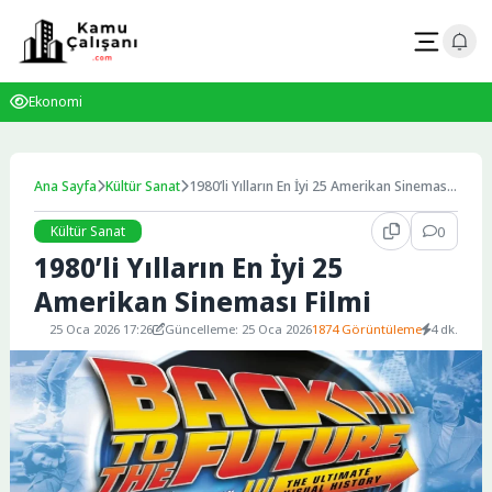
Skip
to
content
Ekonomi
Ana Sayfa
Kültür Sanat
1980’li Yılların En İyi 25 Amerikan Sineması
Filmi
Kültür Sanat
0
1980’li Yılların En İyi 25
Amerikan Sineması Filmi
25 Oca 2026 17:26
Güncelleme: 25 Oca 2026
1874 Görüntüleme
4 dk.