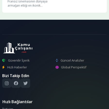
Fransız sinemasının dünyaya
armağan ettiği en ikonik
isimlerden biri olan Brigitte
Bardot, yaşamını yitirdi. 20....
Güvenilir İçerik
Güncel Analizler
Hızlı Haberler
Global Perspektif
Bizi Takip Edin
Hızlı Bağlantılar